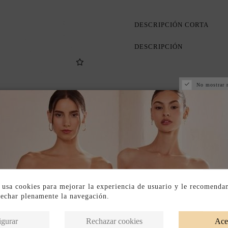
DESCRIPCIÓN CORTA
DESCRIPCIÓN
No mostrar 
 usa cookies para mejorar la experiencia de usuario y le recomenda
vechar plenamente la navegación.
Productos en la misma categoría
igurar
Rechazar cookies
Ace