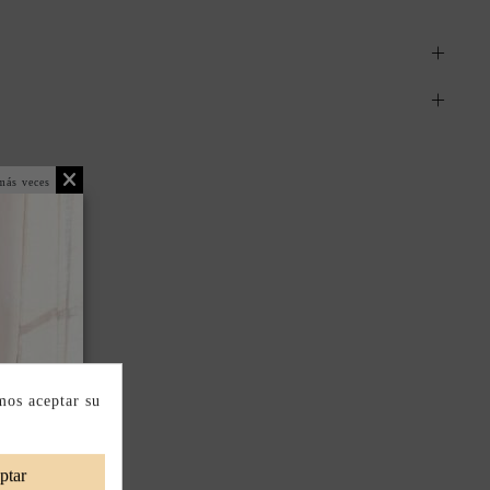
más veces
mos aceptar su
ptar