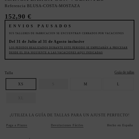
Referencia
BLUSA-COSTA-MOSTAZA
152,90 €
ENVIOS PAUSADOS
SUS TALLERES DE FABRICACION SE ENCUENTRAN CERRADOS POR VACACIONES
Del 31 de Julio al 31 de Agosto inclusive
LOS PEDIDOS REALIZADOS DURANTE ESTE PERIODO SE EMPEZARÁN A PROCESAR
DESDE EL DIA SIGUIENTE A LAS VACACIONES AQUI INDICADAS
Guía de tallas
Talla
XS
S
M
L
XL
¡UTILIZA LA GUÍA DE TALLAS PARA UN AJUSTE PERFECTO!
Paga a Plazos
Devoluciones Fáciles
Hecho en España