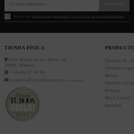
Suscribirse
Acepto las
condiciones generales y la política de confidencialidad
TIENDA FÍSICA
PRODUCT
Calle Martín de los Heros, 66
Vestidos de có
28008, Madrid
Vestidos largo
+34 686 07 99 00
Monos
contacto@invitadisima.com
(Consultas)
Vestidos invit
Rebajas
Black Friday
Navidad