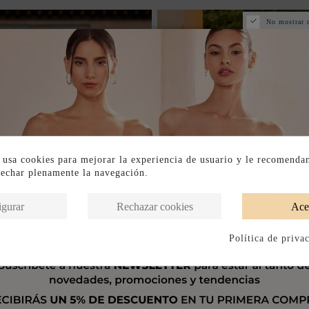
No mostrar 
 usa cookies para mejorar la experiencia de usuario y le recomenda
vechar plenamente la navegación.
igurar
Rechazar cookies
Ace
Política de priva
SE RÁPIDO
 EN TIENDA FÍSICA
DISPONIBLE EN TIENDA FÍSI