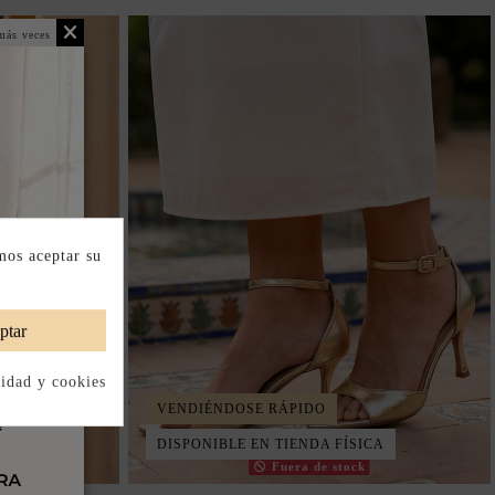
más veces
mos aceptar su
ptar
cidad y cookies
VENDIÉNDOSE RÁPIDO
CA
DISPONIBLE EN TIENDA FÍSICA
Fuera de stock