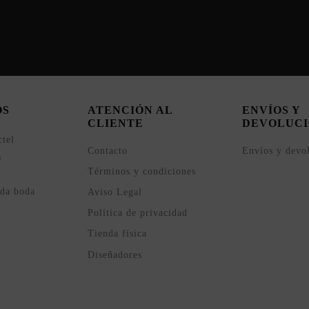
OS
ATENCIÓN AL
ENVÍOS Y
CLIENTE
DEVOLUCI
ctel
Contacto
Envíos y devo
s
Términos y condiciones
ada boda
Aviso Legal
Política de privacidad
Tienda física
Diseñadores