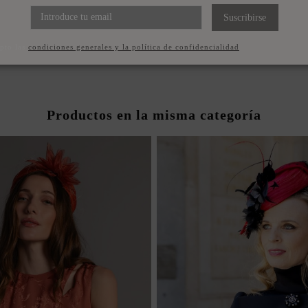
 INVITADA MIDI DRAPEADO
VESTIDO MIDI ROSA P
CON ESCOTE FAVORECEDOR
INVITADA CON DRA
Suscribirse
FAVORECEDOR
160,00 €
160,00 €
pto las
condiciones generales y la política de confidencialidad
Productos en la misma categoría