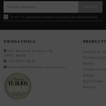
Suscribirse
Acepto las
condiciones generales y la política de confidencialidad
TIENDA FÍSICA
PRODUCT
Calle Martín de los Heros, 66
Vestidos de có
28008, Madrid
Vestidos largo
+34 686 07 99 00
Monos
contacto@invitadisima.com
(Consultas)
Vestidos invit
Rebajas
Black Friday
Navidad