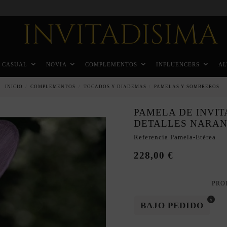
Pago a plazos en 3 meses sin intereses
CASUAL
NOVIA
COMPLEMENTOS
INFLUENCERS
AL
INICIO
COMPLEMENTOS
TOCADOS Y DIADEMAS
PAMELAS Y SOMBREROS
PAMELA DE INVI
DETALLES NARAN
Referencia
Pamela-Etérea
228,00 €
PRO
BAJO PEDIDO