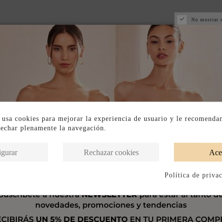
No mostrar 
 usa cookies para mejorar la experiencia de usuario y le recomenda
vechar plenamente la navegación.
igurar
Rechazar cookies
Ace
Política de priva