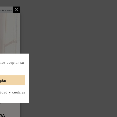
más veces
mos aceptar su
ptar
cidad y cookies