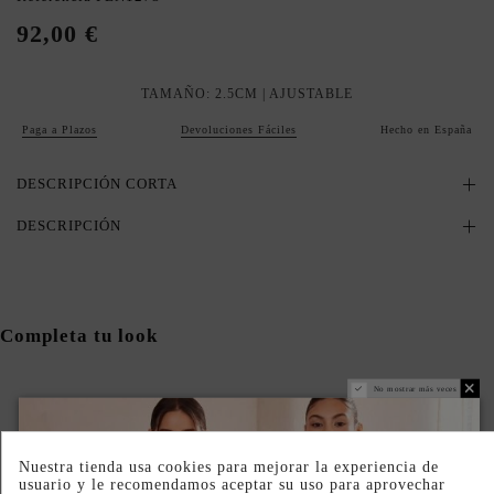
92,00 €
TAMAÑO: 2.5CM | AJUSTABLE
Paga a Plazos
Devoluciones Fáciles
Hecho en España
DESCRIPCIÓN CORTA
DESCRIPCIÓN
Completa tu look
No mostrar más veces
Nuestra tienda usa cookies para mejorar la experiencia de
usuario y le recomendamos aceptar su uso para aprovechar