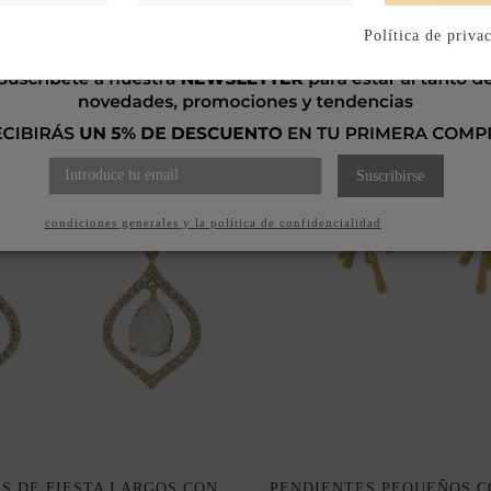
Política de priva
Suscribirse
pto las
condiciones generales y la política de confidencialidad
S DE FIESTA LARGOS CON
PENDIENTES PEQUEÑOS C