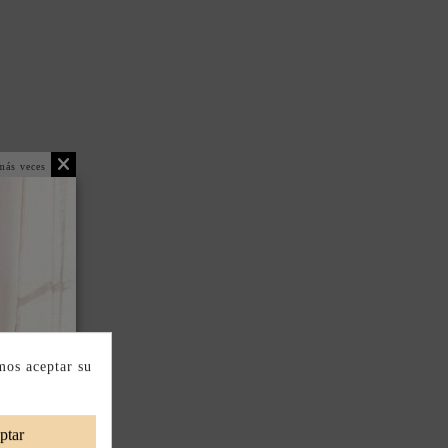
más veces
mos aceptar su
ptar