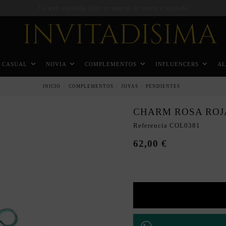
La web española líder en marcas de novia e invitada
CASUAL
NOVIA
COMPLEMENTOS
INFLUENCERS
AL
INICIO
COMPLEMENTOS
JOYAS
PENDIENTES
CHARM ROSA ROJ
Referencia
COL0381
62,00 €