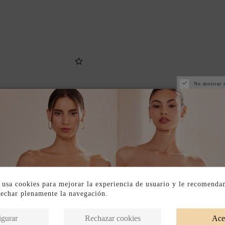
No mostrar 
 usa cookies para mejorar la experiencia de usuario y le recomenda
vechar plenamente la navegación.
Productos en la misma categoría
igurar
Rechazar cookies
Ace