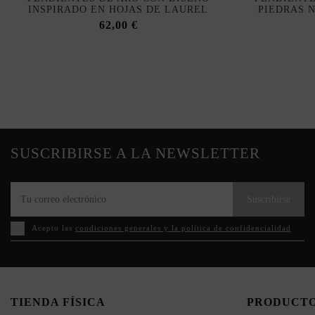
INSPIRADO EN HOJAS DE LAUREL
PIEDRAS 
62,00 €
SUSCRIBIRSE A LA NEWSLETTER
Suscribirse
Acepto las
condiciones generales y la política de confidencialidad
TIENDA FÍSICA
PRODUCT