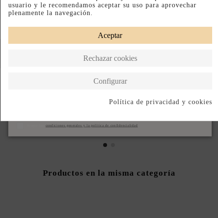
usuario y le recomendamos aceptar su uso para aprovechar
plenamente la navegación.
Aceptar
Rechazar cookies
Configurar
Política de privacidad y cookies
DIADEMA DOBLE DE
BRAZALETE ANCHO
FIESTA CON BOLITAS DE
PLATA CON TEXTURA
Suscribirse
ÁGATA
148,00 €
Acepto las
condiciones generales y la política de confidencialidad
68,00 €
Productos en la misma categoría