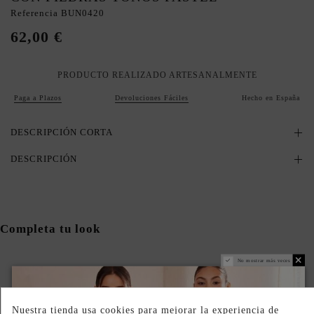
Referencia
BUN0420
62,00 €
PRODUCTO REALIZADO ARTESANALMENTE
Paga a Plazos
Devoluciones Fáciles
Hecho en España
DESCRIPCIÓN CORTA
DESCRIPCIÓN
Completa tu look
No mostrar más veces
Nuestra tienda usa cookies para mejorar la experiencia de