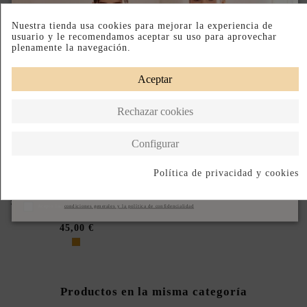
Nuestra tienda usa cookies para mejorar la experiencia de
usuario y le recomendamos aceptar su uso para aprovechar
plenamente la navegación.
Aceptar
Rechazar cookies
Configurar
Política de privacidad y cookies
DISPONIBLE EN TIENDA FÍSICA
Fuera de stock
Suscribirse
SANDALIAS DORADAS DE
Acepto las
condiciones generales y la política de confidencialidad
TACÓN BAJO
45,00 €
Productos en la misma categoría