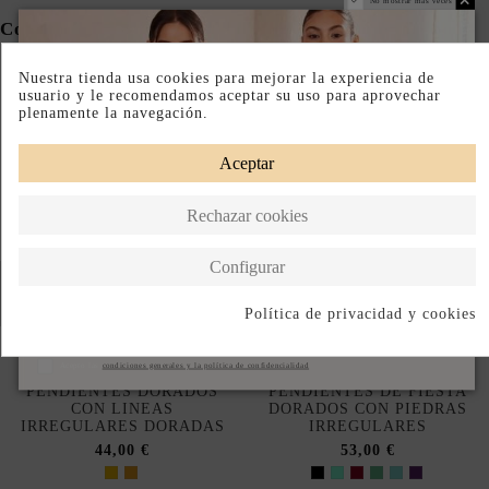
No mostrar más veces
Completa tu look
Nuestra tienda usa cookies para mejorar la experiencia de
usuario y le recomendamos aceptar su uso para aprovechar
plenamente la navegación.
Aceptar
Rechazar cookies
Configurar
Política de privacidad y cookies
Suscribirse
Acepto las
condiciones generales y la política de confidencialidad
PENDIENTES DORADOS
PENDIENTES DE FIESTA
CON LINEAS
DORADOS CON PIEDRAS
IRREGULARES DORADAS
IRREGULARES
44,00 €
53,00 €