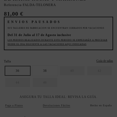
Referencia
FALDA-TELONERA
81,00 €
ENVIOS PAUSADOS
SUS TALLERES DE FABRICACION SE ENCUENTRAN CERRADOS POR VACACIONES
Del 31 de Julio al 17 de Agosto inclusive
LOS PEDIDOS REALIZADOS DURANTE ESTE PERIODO SE EMPEZARÁN A PROCESAR
DESDE EL DIA SIGUIENTE A LAS VACACIONES AQUI INDICADAS
Guía de tallas
Talla
36
38
40
42
44
46
ASEGURA TU TALLA IDEAL: REVISA LA GUÍA.
Paga a Plazos
Devoluciones Fáciles
Hecho en España