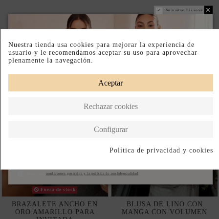
No mostrar más veces
Completa tu look
Nuestra tienda usa cookies para mejorar la experiencia de
usuario y le recomendamos aceptar su uso para aprovechar
plenamente la navegación.
Aceptar
Rechazar cookies
Configurar
Política de privacidad y cookies
Suscribirse
Acepto las
condiciones generales y la política de confidencialidad
Fuera de stock
BRAZALETE ANCHO EN
BLUSA DE LINO CON
ORO AMARILLO PARA
MANGA CON VOLUMEN