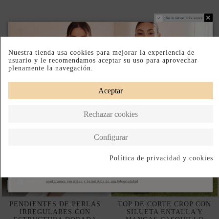
No mostrar más veces
Completa tu look
Nuestra tienda usa cookies para mejorar la experiencia de
usuario y le recomendamos aceptar su uso para aprovechar
plenamente la navegación.
Aceptar
Rechazar cookies
Configurar
Política de privacidad y cookies
Suscribirse
Acepto las
condiciones generales y la política de confidencialidad
DISPONIBLE EN TIENDA FÍSICA
PENDIENTES DE PERLAS
TOP DE CORTE CROP CON
IRREGULARES CON
SILUETA ENTALLA Y