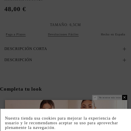
48,00 €
TAMAÑO: 6,5CM
Paga a Plazos
Devoluciones Fáciles
Hecho en España
DESCRIPCIÓN CORTA
DESCRIPCIÓN
Completa tu look
No mostrar más veces
Nuestra tienda usa cookies para mejorar la experiencia de
usuario y le recomendamos aceptar su uso para aprovechar
plenamente la navegación.