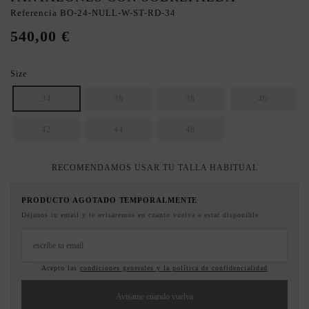
Referencia
BO-24-NULL-W-ST-RD-34
540,00 €
Size
34
36
38
40
42
44
46
RECOMENDAMOS USAR TU TALLA HABITUAL
PRODUCTO AGOTADO TEMPORALMENTE
Déjanos tu email y te avisaremos en cuanto vuelva a estar disponible.
Acepto las
condiciones generales y la política de confidencialidad
Avisame cuando vuelva