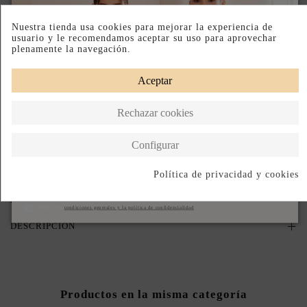
Nuestra tienda usa cookies para mejorar la experiencia de
PRODUCTO AGOTADO TEMPORALMENTE
usuario y le recomendamos aceptar su uso para aprovechar
Déjanos tu email y te avisaremos en cuanto vuelva a estar disponible.
plenamente la navegación.
Aceptar
Acepto las
condiciones generales y la política de confidencialidad
Rechazar cookies
Avisame cuando vuelva
Configurar
Paga a Plazos
Devoluciones Fáciles
Hecho en España
Política de privacidad y cookies
Suscribirse
DESCRIPCIÓN CORTA
Acepto las
condiciones generales y la política de confidencialidad
DESCRIPCIÓN
Productos en la misma categoría