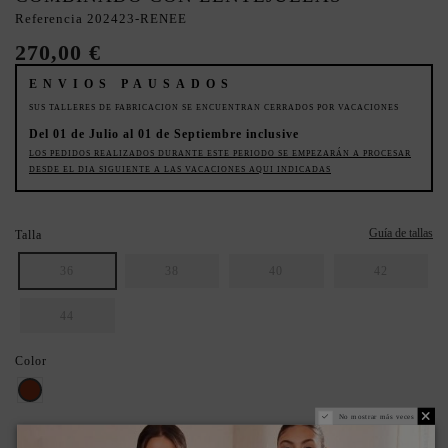
Referencia
202423-RENEE
270,00 €
ENVIOS PAUSADOS
SUS TALLERES DE FABRICACION SE ENCUENTRAN CERRADOS POR VACACIONES
Del 01 de Julio al 01 de Septiembre inclusive
LOS PEDIDOS REALIZADOS DURANTE ESTE PERIODO SE EMPEZARÁN A PROCESAR
DESDE EL DIA SIGUIENTE A LAS VACACIONES AQUI INDICADAS
Guía de tallas
Talla
36
38
40
42
44
Color
Cobre
No mostrar más veces
ASEGURA TU TALLA IDEAL: REVISA LA GUÍA.