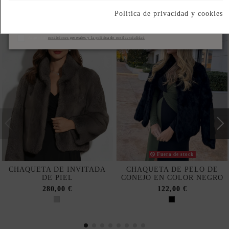
Productos en la misma categoría
Política de privacidad y cookies
Suscribirse
Acepto las
condiciones generales y la política de confidencialidad
Fuera de stock
CHAQUETA DE INVITADA
CHAQUETA DE PELO DE
DE PIEL
CONEJO EN COLOR NEGRO
280,00 €
122,00 €