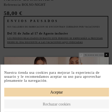
Referencia
BOLSO-NIGHT
58,00 €
ENVIOS PAUSADOS
SUS TALLERES DE FABRICACION SE ENCUENTRAN CERRADOS POR VACACIONES
Del 31 de Julio al 17 de Agosto inclusive
LOS PEDIDOS REALIZADOS DURANTE ESTE PERIODO SE EMPEZARÁN A PROCESAR
DESDE EL DIA SIGUIENTE A LAS VACACIONES AQUI INDICADAS
No mostrar más veces
PRODUCTO REALIZADO ARTESANALMENTE
BAJO PEDIDO
Nuestra tienda usa cookies para mejorar la experiencia de
usuario y le recomendamos aceptar su uso para aprovechar
Paga a Plazos
Hecho en España
plenamente la navegación.
DESCRIPCIÓN CORTA
Aceptar
DESCRIPCIÓN
Rechazar cookies