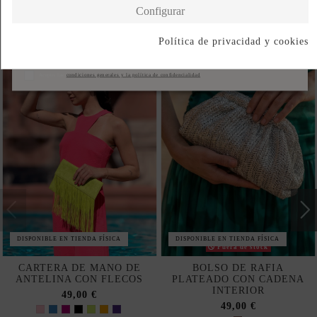
Configurar
Productos en la misma categoría
Política de privacidad y cookies
Suscribirse
Acepto las
condiciones generales y la política de confidencialidad
DISPONIBLE EN TIENDA FÍSICA
DISPONIBLE EN TIENDA FÍSICA
Fuera de stock
CARTERA DE MANO DE
BOLSO DE RAFIA
ANTELINA CON FLECOS
PLATEADO CON CADENA
INTERIOR
49,00 €
49,00 €