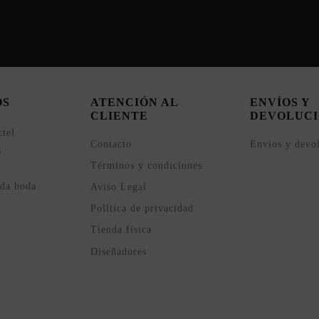
OS
ATENCIÓN AL
ENVÍOS Y
CLIENTE
DEVOLUCI
ctel
Contacto
Envíos y devo
s
Términos y condiciones
ada boda
Aviso Legal
Política de privacidad
Tienda física
Diseñadores