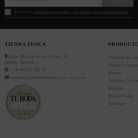
Acepto las
condiciones generales y la política de confidencialidad
TIENDA FÍSICA
PRODUCT
Calle Martín de los Heros, 66
Vestidos de có
28008, Madrid
Vestidos largo
+34 686 07 99 00
Monos
contacto@invitadisima.com
(Consultas)
Vestidos invit
Rebajas
Black Friday
Navidad