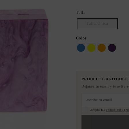
Talla
Talla Única
Color
AZUL
Amarillo
Naranja
Morado
PRODUCTO AGOTADO
Déjanos tu email y te avisar
Acepto las
condiciones gene