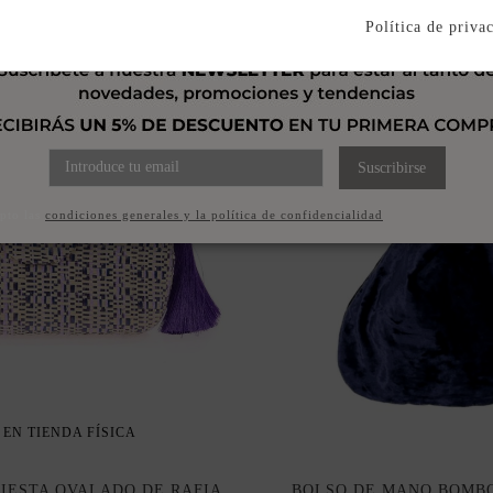
Política de priva
Suscribirse
pto las
condiciones generales y la política de confidencialidad
 EN TIENDA FÍSICA
FIESTA OVALADO DE RAFIA
BOLSO DE MANO BOMB