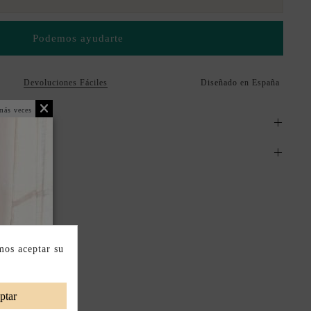
Podemos ayudarte
Devoluciones Fáciles
Diseñado en España
más veces
mos aceptar su
ptar