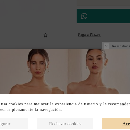
Paga a Plazos
No mostrar 
DESCRIPCIÓN CORTA
DESCRIPCIÓN
 usa cookies para mejorar la experiencia de usuario y le recomenda
vechar plenamente la navegación.
Productos en la misma categoría
igurar
Rechazar cookies
Ace