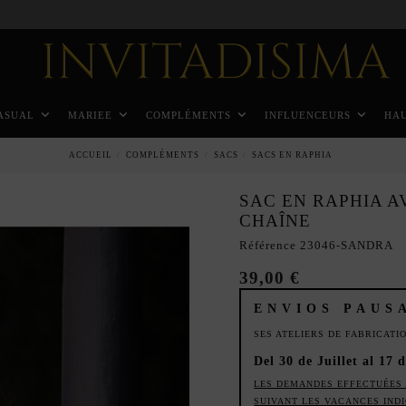
Paiement échelonné en 3 mois sans intérêt
ASUAL
MARIEE
COMPLÉMENTS
INFLUENCEURS
HA
ACCUEIL
COMPLÉMENTS
SACS
SACS EN RAPHIA
SAC EN RAPHIA 
CHAÎNE
Référence
23046-SANDRA
39,00 €
ENVIOS PAUS
SES ATELIERS DE FABRICAT
Del 30 de Juillet al 17 
LES DEMANDES EFFECTUÉES 
SUIVANT LES VACANCES IND