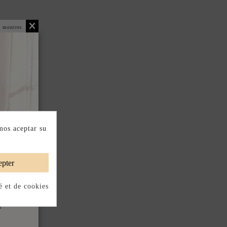
 montrer.
mos aceptar su
pter
é et de cookies
HYSIQUE