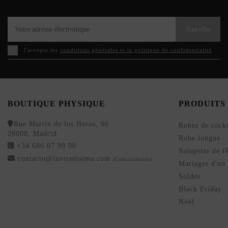
Suscribe
J'accepte les
conditions générales et la politique de confidentialité
BOUTIQUE PHYSIQUE
PRODUITS
Rue Martín de los Heros, 66
Robes de cockt
28008, Madrid
Robe longue
+34 686 07 99 00
Salopette de f
contacto@invitadisima.com
(Consultations)
Mariages d'un 
Soldes
Black Friday
Noël