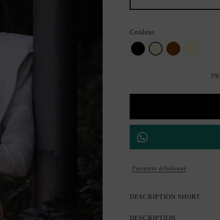
Couleur
Noir
beige
Marron
Crème
PR
Paiement échelonné
DESCRIPTION SHORT
DESCRIPTION