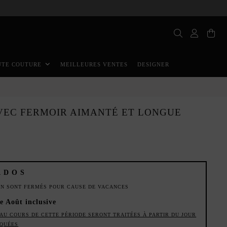
MEILLEURES VENTES
DESIGNER
UTE COUTURE
AVEC FERMOIR AIMANTÉ ET LONGUE
ADOS
ION SONT FERMÉS POUR CAUSE DE VACANCES
de Août inclusive
AU COURS DE CETTE PÉRIODE SERONT TRAITÉES À PARTIR DU JOUR
IQUÉES