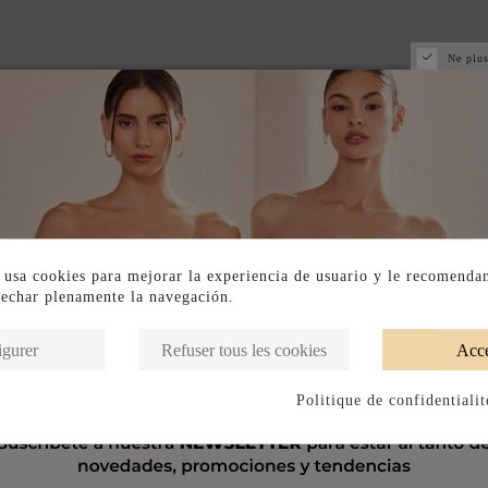
Ne plus
 usa cookies para mejorar la experiencia de usuario y le recomenda
vechar plenamente la navegación.
igurer
Refuser tous les cookies
Acce
Politique de confidentialit
VENTE RAPIDE
DISPONIBLE EN BOUTIQUE P