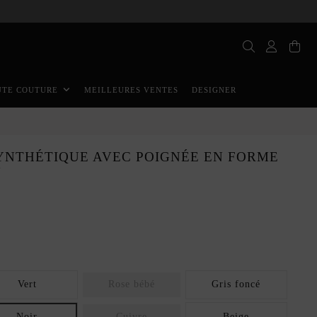
MEILLEURES VENTES
DESIGNER
UTE COUTURE
SYNTHÉTIQUE AVEC POIGNÉE EN FORME
U
Vert
Rose bébé
Gris foncé
Noir
Cuivre
Beige