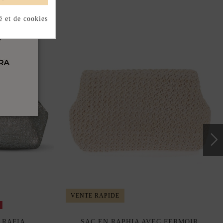
é et de cookies
VENTE RAPIDE
k
 RAFIA
SAC EN RAPHIA AVEC FERMOIR