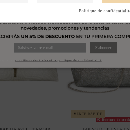
Politique de confidentialit
S'abonner
ccepte les
conditions générales et la politique de confidentialité
VENTE RAPIDE
Rupture de stoc
 RAPHIA AVEC FERMOIR
BOLSO DE FIESTA EN