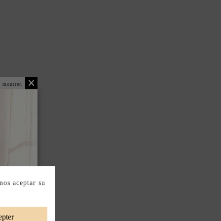
 montrer.
mos aceptar su
pter