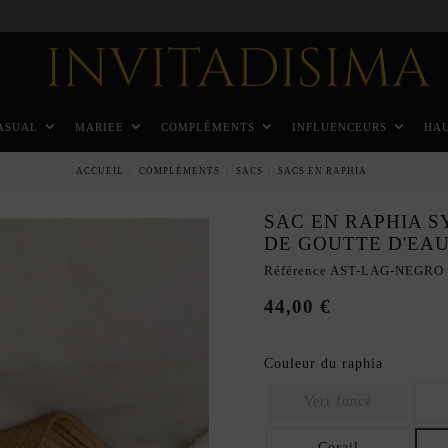
Paiement échelonné en 3 mois sans intérêt
ASUAL
MARIEE
COMPLÉMENTS
INFLUENCEURS
HA
ACCUEIL
COMPLÉMENTS
SACS
SACS EN RAPHIA
SAC EN RAPHIA 
DE GOUTTE D'EA
Référence
AST-LAG-NEGRO
44,00 €
Couleur du raphia
Vert foncé
Corail