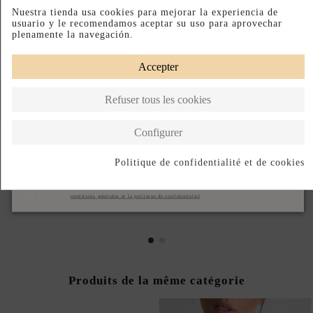
Nuestra tienda usa cookies para mejorar la experiencia de
usuario y le recomendamos aceptar su uso para aprovechar
plenamente la navegación.
Accepter
Refuser tous les cookies
Configurer
VENTE RAPIDE
VENTE RAPIDE
Politique de confidentialité et de cookies
DIADEMA PARA INVITADA
BOLSO PARA INVITADA EN
DE RAFIA METALIZADA
RAFIA METALIZADA
S'abonner
50,00 €
80,00 €
J'accepte les
conditions générales et la politique de confidentialité
Produits de la même catégorie