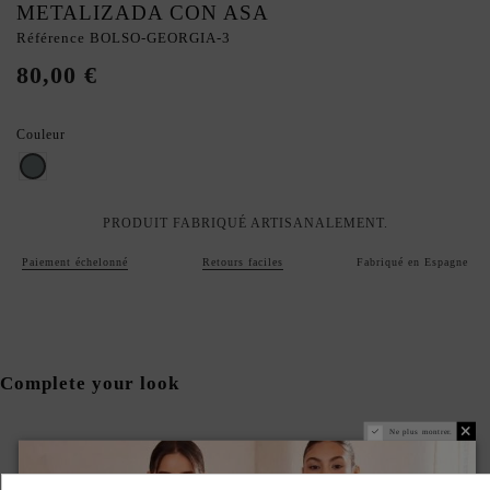
METALIZADA CON ASA
Référence
BOLSO-GEORGIA-3
80,00 €
Couleur
Gris argenté
PRODUIT FABRIQUÉ ARTISANALEMENT.
Paiement échelonné
Retours faciles
Fabriqué en Espagne
Complete your look
Ne plus montrer.