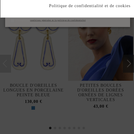
Politique de confidentialité et de cookies
S'abonner
J'accepte les
conditions générales et la politique de confidentialité
BOUCLE D'OREILLES
PETITES BOUCLES
LONGUES EN PORCELAINE
D'OREILLES DORÉES
PEINTE BLEUE
ORNÉES DE LIGNES
VERTICALES
130,00 €
43,00 €