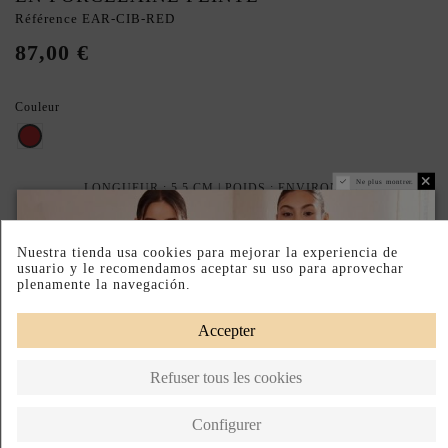
Référence
EAR-CIB-RED
87,00 €
Couleur
Rouge
Ne plus montrer.
LONGUEUR : 5,5 CM | POIDS : ENVIRON 8 G
Paiement échelonné
Retours faciles
Fabriqué en Espagne
Nuestra tienda usa cookies para mejorar la experiencia de
usuario y le recomendamos aceptar su uso para aprovechar
DESCRIPTION SHORT
plenamente la navegación.
DESCRIPTION
Accepter
Refuser tous les cookies
Produits de la même catégorie
Configurer