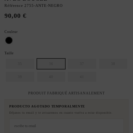
Référence
2755-ANTE-NEGRO
90,00 €
Couleur
Noir
Taille
35
36
37
38
39
40
41
PRODUIT FABRIQUÉ ARTISANALEMENT
PRODUCTO AGOTADO TEMPORALMENTE
Déjanos tu email y te avisaremos en cuanto vuelva a estar disponible.