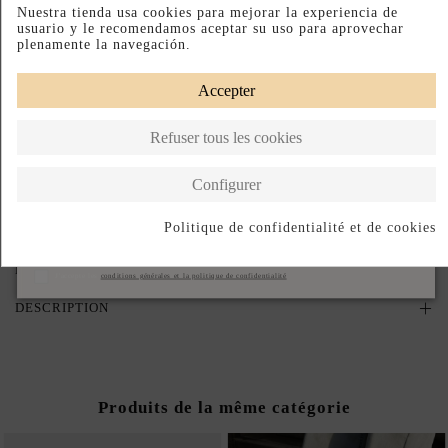
Nuestra tienda usa cookies para mejorar la experiencia de
PRODUCTO AGOTADO TEMPORALMENTE
usuario y le recomendamos aceptar su uso para aprovechar
Déjanos tu email y te avisaremos en cuanto vuelva a estar disponible.
plenamente la navegación.
Accepter
J'accepte les
conditions générales et la politique de confidentialité
Refuser tous les cookies
Avisame cuando vuelva
Configurer
Paiement échelonné
Retours faciles
Conçu en Espagne
Politique de confidentialité et de cookies
S'abonner
DESCRIPTION SHORT
J'accepte les
conditions générales et la politique de confidentialité
DESCRIPTION
Produits de la même catégorie