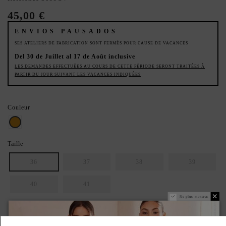
45,00 €
ENVIOS PAUSADOS
SES ATELIERS DE FABRICATION SONT FERMÉS POUR CAUSE DE VACANCES
Del 30 de Juillet al 17 de Août inclusive
LES DEMANDES EFFECTUÉES AU COURS DE CETTE PÉRIODE SERONT TRAITÉES À
PARTIR DU JOUR SUIVANT LES VACANCES INDIQUÉES
Couleur
Dorado
Taille
36
37
38
39
40
41
Ne plus montrer.
PRODUIT FABRIQUÉ ARTISANALEMENT.