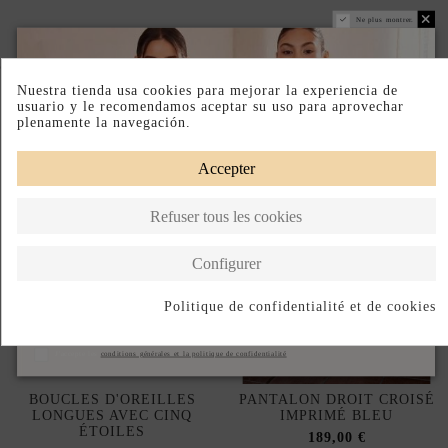
Ne plus montrer.
Complete your look
Nuestra tienda usa cookies para mejorar la experiencia de
usuario y le recomendamos aceptar su uso para aprovechar
plenamente la navegación.
Accepter
Refuser tous les cookies
Configurer
Politique de confidentialité et de cookies
S'abonner
J'accepte les
conditions générales et la politique de confidentialité
BOUCLES D'OREILLES
PANTALON DROIT CROISÉ
LONGUES AVEC CINQ
IMPRIMÉ BLEU
ÉTOILES
189,00 €