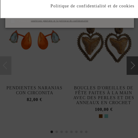
Politique de confidentialité et de cookies
S'abonner
J'accepte les
conditions générales et la politique de confidentialité
PENDIENTES NARANJAS
BOUCLES D'OREILLES DE
CON CIRCONITA
FÊTE FAITES À LA MAIN
AVEC DES PERLES ET DES
82,00 €
ANNEAUX EN CROCHET
100,00 €