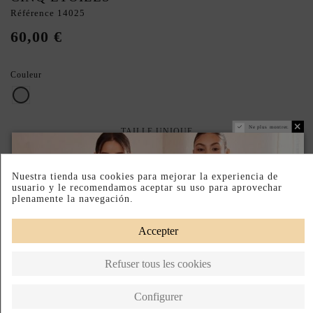
Référence
14025
60,00 €
Couleur
Argent
Ne plus montrer.
TAILLE UNIQUE
Paiement échelonné
Retours faciles
Fabriqué en Espagne
Nuestra tienda usa cookies para mejorar la experiencia de
usuario y le recomendamos aceptar su uso para aprovechar
DESCRIPTION SHORT
plenamente la navegación.
DESCRIPTION
Accepter
Refuser tous les cookies
Produits de la même catégorie
Configurer