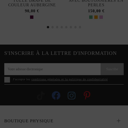
TULLE DRAPÉ DE
AVEC BOUTONNIÈRES EN
COULEUR AUBERGINE
PERLES
90,00 €
150,00 €
S'INSCRIRE À LA LETTRE D'INFORMATION
Suscribe
J'accepte les
conditions générales et la politique de confidentialité
BOUTIQUE PHYSIQUE