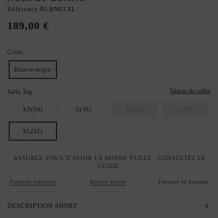
Référence
BLBN01XL
189,00 €
Color
Blanco-negro
Tableau des tailles
Talla Top
XS(34)
S(36)
M(38)
L(40)
XL(42)
ASSUREZ-VOUS D'AVOIR LA BONNE TAILLE : CONSULTEZ LE
GUIDE.
Paiement échelonné
Retours faciles
Fabriqué en Espagne
DESCRIPTION SHORT