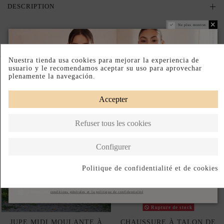
DESCRIPTION
Ne plus montrer.
Complete your look
Nuestra tienda usa cookies para mejorar la experiencia de
usuario y le recomendamos aceptar su uso para aprovechar
plenamente la navegación.
Accepter
Refuser tous les cookies
Configurer
Politique de confidentialité et de cookies
S'abonner
J'accepte les
conditions générales et la politique de confidentialité
Rupture de stock
JUPE MIDI MOULANTE À
CHAUSSURE À TALON DE