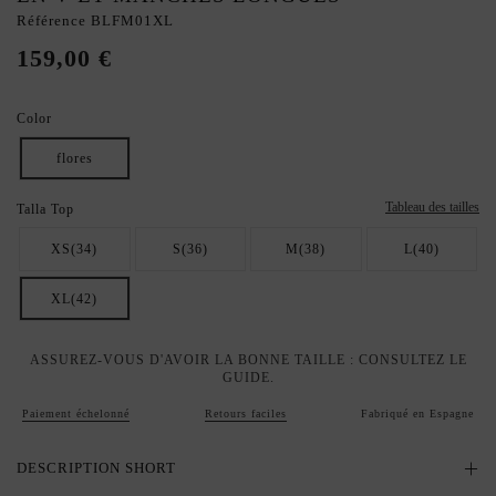
Référence
BLFM01XL
159,00 €
Color
flores
Tableau des tailles
Talla Top
XS(34)
S(36)
M(38)
L(40)
XL(42)
ASSUREZ-VOUS D'AVOIR LA BONNE TAILLE : CONSULTEZ LE
GUIDE.
Paiement échelonné
Retours faciles
Fabriqué en Espagne
DESCRIPTION SHORT