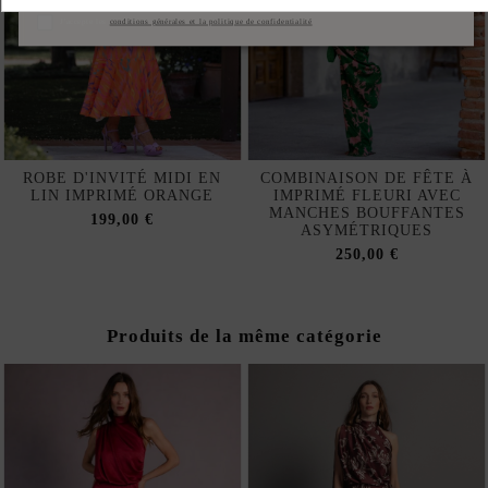
J'accepte les
conditions générales et la politique de confidentialité
ROBE D'INVITÉ MIDI EN
COMBINAISON DE FÊTE À
LIN IMPRIMÉ ORANGE
IMPRIMÉ FLEURI AVEC
MANCHES BOUFFANTES
199,00 €
ASYMÉTRIQUES
250,00 €
Produits de la même catégorie