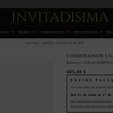
Paiement échelonné en 3 mois sans intérêt
ASUAL
MARIEE
COMPLÉMENTS
INFLUENCEURS
HA
ACCUEIL
INVITÉ
SALOPETTE DE FÊTE
COMBINAISON LO
Référence
SARAH-JUMPSUI
485,00 €
ENVIOS PAUS
SES ATELIERS DE FABRICAT
Del 01 de Août al 17 de
LES DEMANDES EFFECTUÉES 
SUIVANT LES VACANCES IND