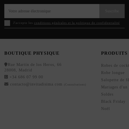
Suscribe
J'accepte les
conditions générales et la politique de confidentialité
BOUTIQUE PHYSIQUE
PRODUITS
Rue Martín de los Heros, 66
Robes de cockt
28008, Madrid
Robe longue
+34 686 07 99 00
Salopette de f
contacto@invitadisima.com
(Consultations)
Mariages d'un 
Soldes
Black Friday
Noël