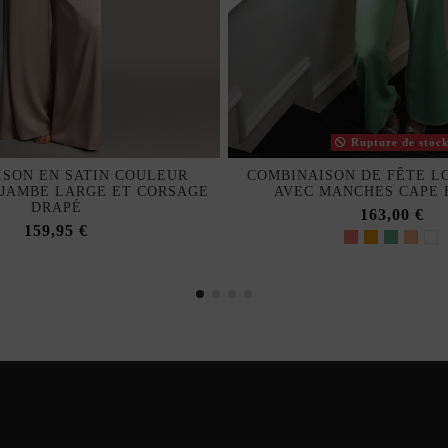
Rupture de stoc
SON EN SATIN COULEUR
COMBINAISON DE FÊTE L
 JAMBE LARGE ET CORSAGE
AVEC MANCHES CAPE 
DRAPÉ
163,00 €
159,95 €