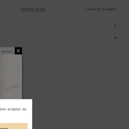
Retours faciles
Conçu en Espagne
 montrer.
mos aceptar su
pter