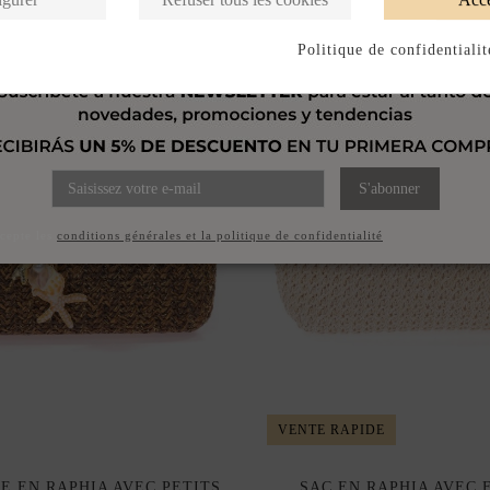
Politique de confidentialit
S'abonner
ccepte les
conditions générales et la politique de confidentialité
VENTE RAPIDE
E EN RAPHIA AVEC PETITS
SAC EN RAPHIA AVEC 