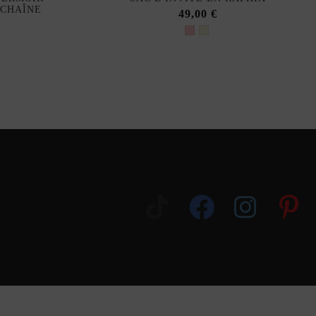
 CHAÎNE
49,00 €