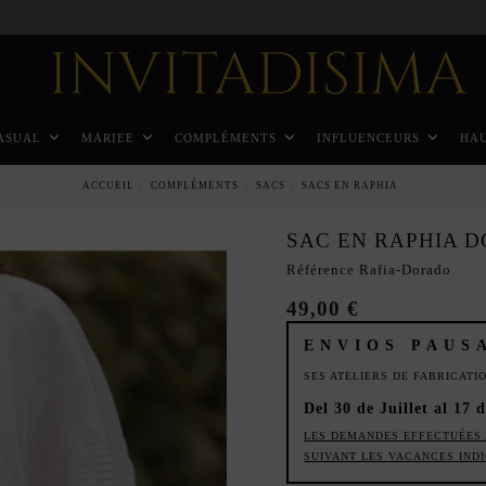
Paiement échelonné en 3 mois sans intérêt
ASUAL
MARIEE
COMPLÉMENTS
INFLUENCEURS
HA
ACCUEIL
COMPLÉMENTS
SACS
SACS EN RAPHIA
SAC EN RAPHIA 
Référence
Rafia-Dorado
49,00 €
ENVIOS PAUS
SES ATELIERS DE FABRICAT
Del 30 de Juillet al 17 
LES DEMANDES EFFECTUÉES 
SUIVANT LES VACANCES IND