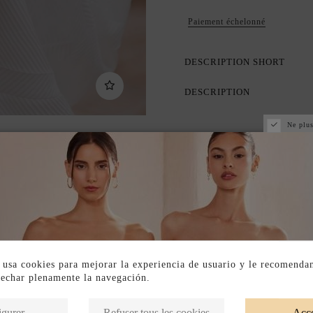
Paiement échelonné
DESCRIPTION SHORT
DESCRIPTION
Ne plus
 usa cookies para mejorar la experiencia de usuario y le recomenda
vechar plenamente la navegación.
Produits de la même catégorie
igurer
Refuser tous les cookies
Acce