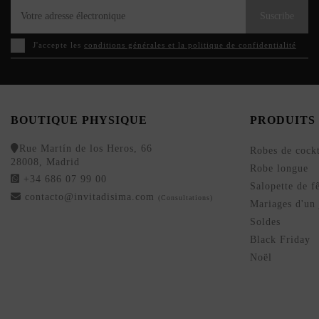
Suscribe
J'accepte les
conditions générales et la politique de confidentialité
BOUTIQUE PHYSIQUE
PRODUITS
Rue Martín de los Heros, 66
Robes de cockt
28008, Madrid
Robe longue
+34 686 07 99 00
Salopette de f
contacto@invitadisima.com
(Consultations)
Mariages d'un 
Soldes
Black Friday
Noël