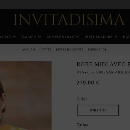
Paiement échelonné en 3 mois sans intérêt
ASUAL
MARIEE
COMPLÉMENTS
INFLUENCEURS
HA
ACCUEIL
INVITÉ
ROBES DE SOIRÉE
ROBES MIDI
ROBE MIDI AVEC 
Référence
V002SAMARILL
279,00 €
Color
Amarillo
Tallas