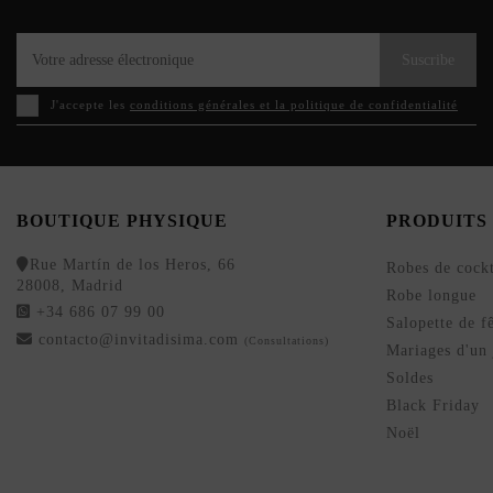
Suscribe
J'accepte les
conditions générales et la politique de confidentialité
BOUTIQUE PHYSIQUE
PRODUITS
Rue Martín de los Heros, 66
Robes de cockt
28008, Madrid
Robe longue
+34 686 07 99 00
Salopette de f
contacto@invitadisima.com
(Consultations)
Mariages d'un 
Soldes
Black Friday
Noël