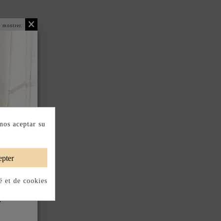
 montrer.
mos aceptar su
pter
é et de cookies