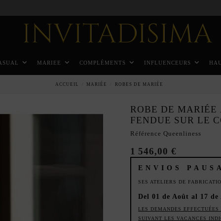
Paiement échelonné en 3 mois sans intérêt
ASUAL
MARIEE
COMPLÉMENTS
INFLUENCEURS
HA
ACCUEIL
MARIÉE
ROBES DE MARIÉE
ROBE DE MARIÉE
FENDUE SUR LE 
Référence
Queenliness
1 546,00 €
ENVIOS PAUS
SES ATELIERS DE FABRICAT
Del 01 de Août al 17 de
LES DEMANDES EFFECTUÉES 
SUIVANT LES VACANCES IND