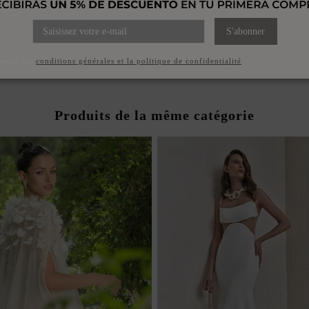
MARIÉE AVEC ENCOLURE
E ET JUPE FENDUE SUR LE
CÔTÉ
S'abonner
1 570,00 €
ccepte les
conditions générales et la politique de confidentialité
Produits de la même catégorie