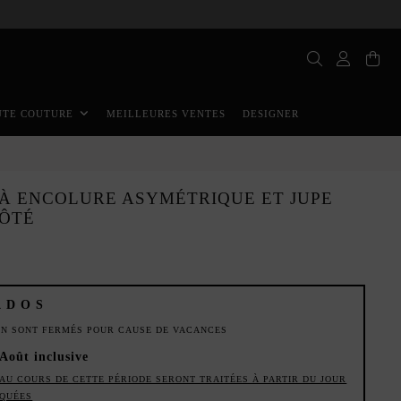
MEILLEURES VENTES
DESIGNER
UTE COUTURE
 À ENCOLURE ASYMÉTRIQUE ET JUPE
CÔTÉ
ADOS
ION SONT FERMÉS POUR CAUSE DE VACANCES
 Août inclusive
AU COURS DE CETTE PÉRIODE SERONT TRAITÉES À PARTIR DU JOUR
IQUÉES