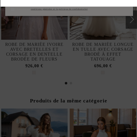
S'abonner
J'accepte les
conditions générales et la politique de confidentialité
ROBE DE MARIÉE IVOIRE
ROBE DE MARIÉE LONGUE
AVEC BRETELLES ET
EN TULLE AVEC CORSAGE
CORSAGE EN DENTELLE
BRODÉ À EFFET
BRODÉE DE FLEURS
TATOUAGE
926,00 €
696,00 €
Produits de la même catégorie