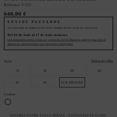
Référence
V-255
640,00 €
ENVIOS PAUSADOS
SES ATELIERS DE FABRICATION SONT FERMÉS POUR CAUSE DE VACANCES
Del 01 de Août al 17 de Août inclusive
LES DEMANDES EFFECTUÉES AU COURS DE CETTE PÉRIODE SERONT TRAITÉES À
PARTIR DU JOUR SUIVANT LES VACANCES INDIQUÉES
Tableau des tailles
Taille
34
36
38
40
42
44
SUR MESURE
Couleur
Blanc
ASSUREZ VOTRE TAILLE IDÉALE : CONSULTEZ LE GUIDE.