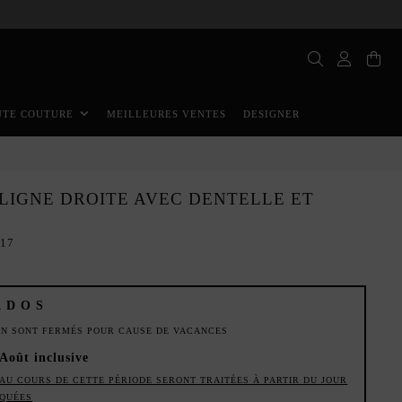
MEILLEURES VENTES
DESIGNER
UTE COUTURE
LIGNE DROITE AVEC DENTELLE ET
.17
ADOS
ION SONT FERMÉS POUR CAUSE DE VACANCES
 Août inclusive
AU COURS DE CETTE PÉRIODE SERONT TRAITÉES À PARTIR DU JOUR
IQUÉES