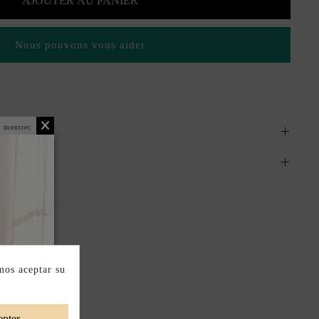
AJOUTER AU PANIER
Nous pouvons vous aider
 montrer.
mos aceptar su
pter