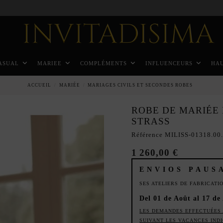
Paiement échelonné en 3 mois sans intérêt
ASUAL
MARIEE
COMPLÉMENTS
INFLUENCEURS
HA
ACCUEIL
MARIÉE
MARIAGES CIVILS ET SECONDES ROBES
ROBE DE MARIÉE 
STRASS
Référence
MILISS-01318.00
1 260,00 €
ENVIOS PAUS
SES ATELIERS DE FABRICAT
Del 01 de Août al 17 de
LES DEMANDES EFFECTUÉES 
SUIVANT LES VACANCES IND