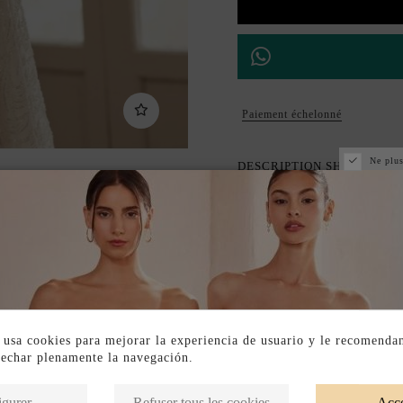
Paiement échelonné
Ne plus
DESCRIPTION SHORT
DESCRIPTION
 usa cookies para mejorar la experiencia de usuario y le recomenda
vechar plenamente la navegación.
Produits de la même catégorie
igurer
Refuser tous les cookies
Acce