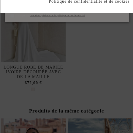
Politique de confidentialité et de cookies
S'abonner
J'accepte les
conditions générales et la politique de confidentialité
LONGUE ROBE DE MARIÉE
IVOIRE DÉCOUPÉE AVEC
DE LA MAILLE
672,00 €
Produits de la même catégorie