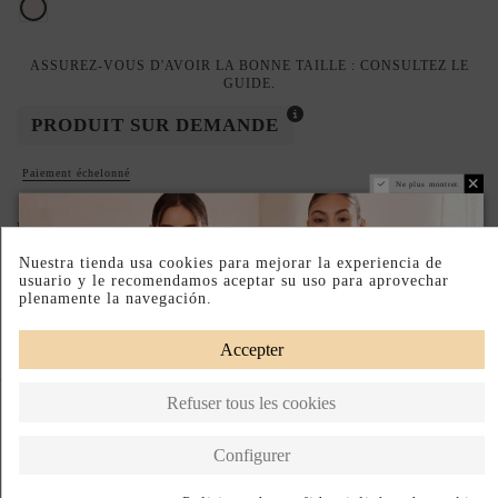
ivoire
ASSUREZ-VOUS D'AVOIR LA BONNE TAILLE : CONSULTEZ LE
GUIDE.
PRODUIT SUR DEMANDE
Paiement échelonné
Ne plus montrer.
DESCRIPTION SHORT
Nuestra tienda usa cookies para mejorar la experiencia de
DESCRIPTION
usuario y le recomendamos aceptar su uso para aprovechar
plenamente la navegación.
Accepter
Complete your look
Refuser tous les cookies
Configurer