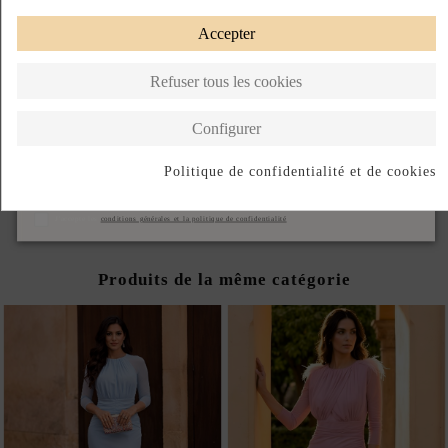
Avisame cuando vuelva
Accepter
Refuser tous les cookies
Paiement échelonné
Retours faciles
Fabriqué en Espagne
Configurer
DESCRIPTION SHORT
Politique de confidentialité et de cookies
DESCRIPTION
S'abonner
J'accepte les
conditions générales et la politique de confidentialité
Produits de la même catégorie