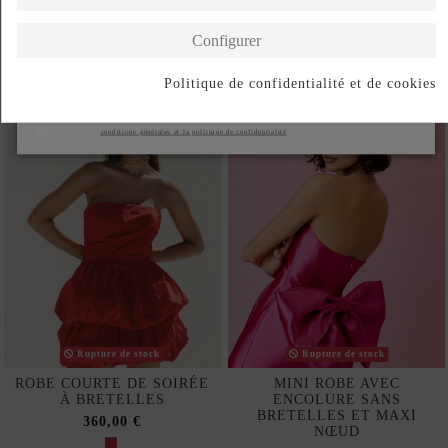
Configurer
Complete your look
Politique de confidentialité et de cookies
S'abonner
J'accepte les
conditions générales et la politique de confidentialité
Rupture de stock
Rupture de stock
ROBE COURTE DE SOIRÉE
MINI ROBE AVEC
À BRETELLES
ENCOLURE SANS
BRETELLES ET MAXI
360,00 €
NŒUD