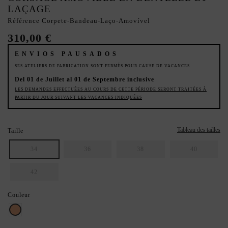
LAÇAGE
Référence
Corpete-Bandeau-Laço-Amovível
310,00 €
ENVIOS PAUSADOS
SES ATELIERS DE FABRICATION SONT FERMÉS POUR CAUSE DE VACANCES
Del 01 de Juillet al 01 de Septembre inclusive
LES DEMANDES EFFECTUÉES AU COURS DE CETTE PÉRIODE SERONT TRAITÉES À
PARTIR DU JOUR SUIVANT LES VACANCES INDIQUÉES
Tableau des tailles
Taille
34
36
38
40
42
Couleur
Pêche