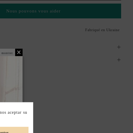
Nous pouvons vous aider
Fabriqué en Ukraine
 montrer.
mos aceptar su
pter