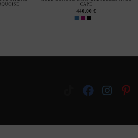
RQUOISE
CAPE
440,00 €