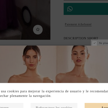
Paiement échelonné
DESCRIPTION SHORT
Ne plus
DESCRIPTION
 usa cookies para mejorar la experiencia de usuario y le recomenda
vechar plenamente la navegación.
Produits de la même catégorie
igurer
Refuser tous les cookies
Acce