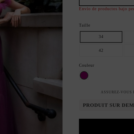
Envío de productos bajo pe
Taille
34
42
Couleur
bougainvillier
ASSUREZ-VOUS D
PRODUIT SUR DE