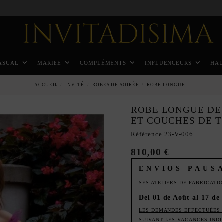
Paiement échelonné en 3 mois sans intérêt
ASUAL
MARIEE
COMPLÉMENTS
INFLUENCEURS
HA
ACCUEIL
INVITÉ
ROBES DE SOIRÉE
ROBE LONGUE
ROBE LONGUE DE
ET COUCHES DE 
Référence
23-V-006
810,00 €
ENVIOS PAUS
SES ATELIERS DE FABRICAT
Del 01 de Août al 17 de
LES DEMANDES EFFECTUÉES 
SUIVANT LES VACANCES IND