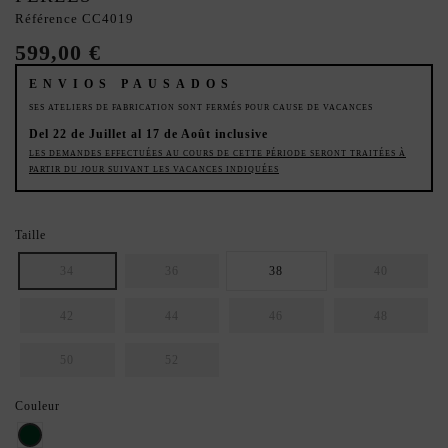
Référence
CC4019
599,00 €
ENVIOS PAUSADOS
SES ATELIERS DE FABRICATION SONT FERMÉS POUR CAUSE DE VACANCES
Del 22 de Juillet al 17 de Août inclusive
LES DEMANDES EFFECTUÉES AU COURS DE CETTE PÉRIODE SERONT TRAITÉES À
PARTIR DU JOUR SUIVANT LES VACANCES INDIQUÉES
Taille
34
36
38
40
42
44
46
48
50
52
Couleur
Vert anglais