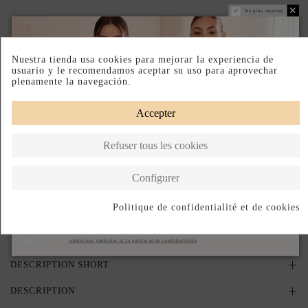
Ne plus montrer.
ASSUREZ VOTRE TAILLE IDÉALE : CONSULTEZ LE GUIDE.
PRODUIT SUR DEMANDE
Nuestra tienda usa cookies para mejorar la experiencia de
usuario y le recomendamos aceptar su uso para aprovechar
plenamente la navegación.
PRODUCTO AGOTADO TEMPORALMENTE
Déjanos tu email y te avisaremos en cuanto vuelva a estar disponible.
Accepter
Refuser tous les cookies
J'accepte les
conditions générales et la politique de confidentialité
Configurer
Avisame cuando vuelva
Politique de confidentialité et de cookies
S'abonner
Paiement échelonné
Fabriqué aux États-Unis
J'accepte les
conditions générales et la politique de confidentialité
DESCRIPTION SHORT
DESCRIPTION