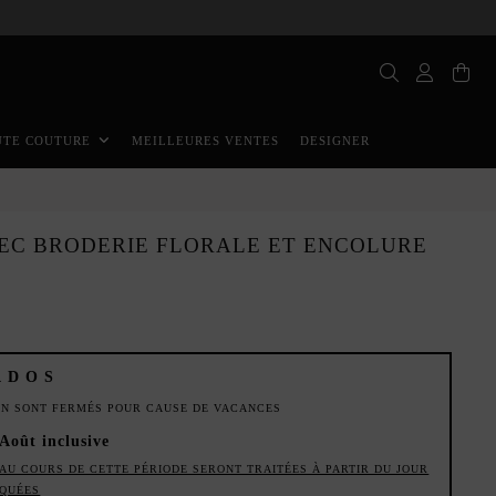
MEILLEURES VENTES
DESIGNER
UTE COUTURE
EC BRODERIE FLORALE ET ENCOLURE
ADOS
ION SONT FERMÉS POUR CAUSE DE VACANCES
 Août inclusive
AU COURS DE CETTE PÉRIODE SERONT TRAITÉES À PARTIR DU JOUR
IQUÉES