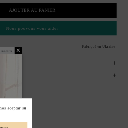
AJOUTER AU PANIER
Nous pouvons vous aider
Fabriqué en Ukraine
 montrer.
mos aceptar su
pter