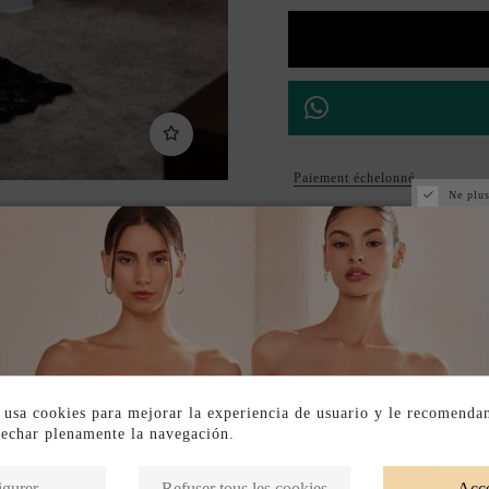
Paiement échelonné
Ne plus
DESCRIPTION SHORT
DESCRIPTION
 usa cookies para mejorar la experiencia de usuario y le recomenda
vechar plenamente la navegación.
Produits de la même catégorie
igurer
Refuser tous les cookies
Acce