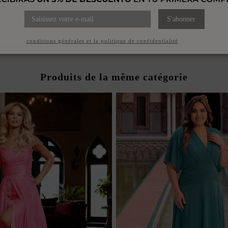
OUCLES D'OREILLES AVEC
ISTAUX ET PERLES
S'abonner
53,00 €
ccepte les
conditions générales et la politique de confidentialité
Produits de la même catégorie