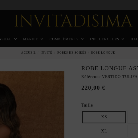
Paiement échelonné en 3 mois sans intérêt
ASUAL
MARIEE
COMPLÉMENTS
INFLUENCEURS
HA
ACCUEIL
INVITÉ
ROBES DE SOIRÉE
ROBE LONGUE
ROBE LONGUE AS
Référence
VESTIDO-TULIP
220,00 €
Taille
XS
XL