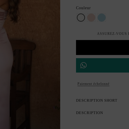
Couleur
Perle
Rose poudré
Bleu clair
ASSUREZ-VOUS D
Paiement échelonné
DESCRIPTION SHORT
DESCRIPTION