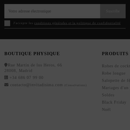
Suscribe
J'accepte les
conditions générales et la politique de confidentialité
BOUTIQUE PHYSIQUE
PRODUITS
Rue Martín de los Heros, 66
Robes de cockt
28008, Madrid
Robe longue
+34 686 07 99 00
Salopette de f
contacto@invitadisima.com
(Consultations)
Mariages d'un 
Soldes
Black Friday
Noël