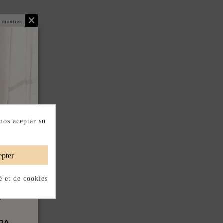
 montrer.
mos aceptar su
pter
é et de cookies