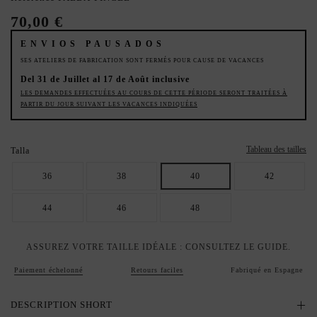
70,00 €
ENVIOS PAUSADOS
SES ATELIERS DE FABRICATION SONT FERMÉS POUR CAUSE DE VACANCES
Del 31 de Juillet al 17 de Août inclusive
LES DEMANDES EFFECTUÉES AU COURS DE CETTE PÉRIODE SERONT TRAITÉES À
PARTIR DU JOUR SUIVANT LES VACANCES INDIQUÉES
Tableau des tailles
Talla
36
38
40
42
44
46
48
ASSUREZ VOTRE TAILLE IDÉALE : CONSULTEZ LE GUIDE.
Paiement échelonné
Retours faciles
Fabriqué en Espagne
DESCRIPTION SHORT