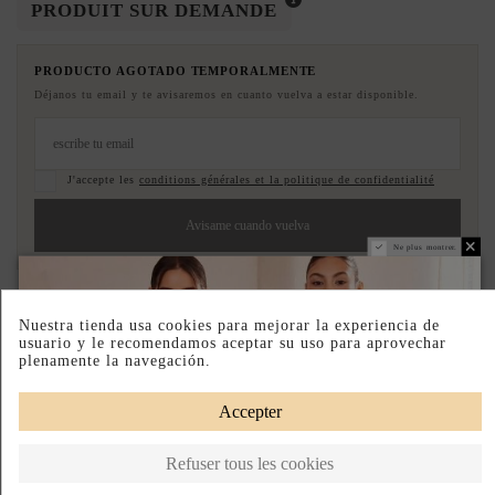
PRODUIT SUR DEMANDE
PRODUCTO AGOTADO TEMPORALMENTE
Déjanos tu email y te avisaremos en cuanto vuelva a estar disponible.
J'accepte les
conditions générales et la politique de confidentialité
Avisame cuando vuelva
Ne plus montrer.
Paiement échelonné
Fabriqué au Portugal
Nuestra tienda usa cookies para mejorar la experiencia de
usuario y le recomendamos aceptar su uso para aprovechar
DESCRIPTION SHORT
plenamente la navegación.
DESCRIPTION
Accepter
Refuser tous les cookies