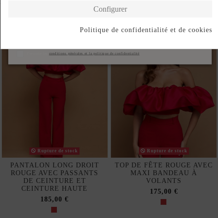
Complete your look
Configurer
Politique de confidentialité et de cookies
S'abonner
J'accepte les
conditions générales et la politique de confidentialité
Rupture de stock
Rupture de stock
PANTALON LONG DROIT
TOP DE FÊTE ROUGE AVEC
ROUGE AVEC PASSANTS
MAXI BANDEAU À
DE CEINTURE ET
VOLANTS
CEINTURE HAUTE
175,00 €
185,00 €