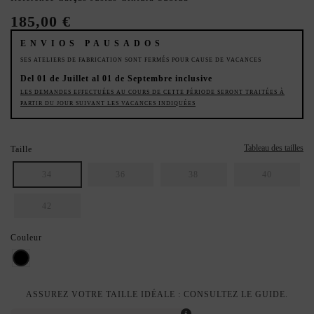
185,00 €
ENVIOS PAUSADOS
SES ATELIERS DE FABRICATION SONT FERMÉS POUR CAUSE DE VACANCES
Del 01 de Juillet al 01 de Septembre inclusive
LES DEMANDES EFFECTUÉES AU COURS DE CETTE PÉRIODE SERONT TRAITÉES À
PARTIR DU JOUR SUIVANT LES VACANCES INDIQUÉES
Tableau des tailles
Taille
34
36
38
40
42
Couleur
Noir
ASSUREZ VOTRE TAILLE IDÉALE : CONSULTEZ LE GUIDE.