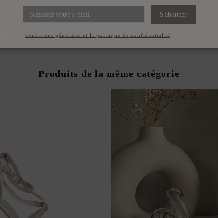
E FÊTE VERTE À LANIÈRES
SANDALE DE FÊTE BLEUE 
ÉES À LA CHEVILLE
NOUÉES À LA CHEV
S'abonner
195,00 €
195,00 €
ccepte les
conditions générales et la politique de confidentialité
Produits de la même catégorie