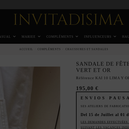
Paiement échelonné en 3 mois sans intérêt
ASUAL
MARIEE
COMPLÉMENTS
INFLUENCEURS
HA
ACCUEIL
COMPLÉMENTS
CHAUSSURES ET SANDALES
SANDALE DE FÊT
VERT ET OR
Référence
KAI 10 LIMA Y 
195,00 €
ENVIOS PAUS
SES ATELIERS DE FABRICAT
Del 15 de Juillet al 01 
LES DEMANDES EFFECTUÉES 
SUIVANT LES VACANCES IND