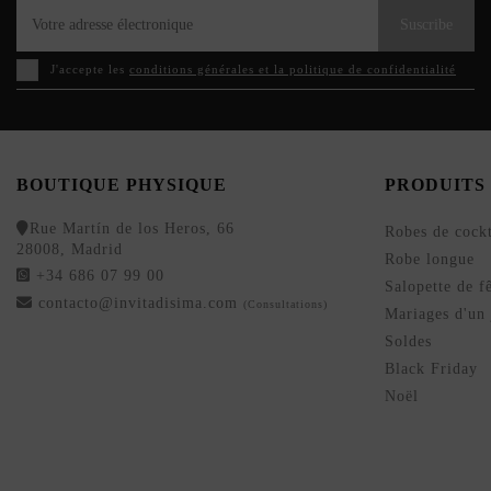
Suscribe
J'accepte les
conditions générales et la politique de confidentialité
BOUTIQUE PHYSIQUE
PRODUITS
Rue Martín de los Heros, 66
Robes de cockt
28008, Madrid
Robe longue
+34 686 07 99 00
Salopette de f
contacto@invitadisima.com
(Consultations)
Mariages d'un 
Soldes
Black Friday
Noël