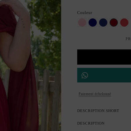
Couleur
Rose
marine
Klein
bordeau
val
PR
Paiement échelonné
DESCRIPTION SHORT
DESCRIPTION