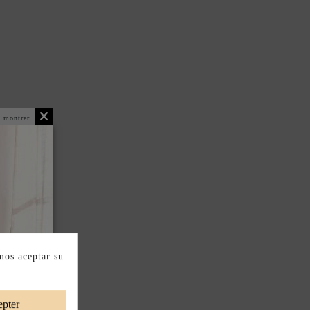
 montrer.
mos aceptar su
pter