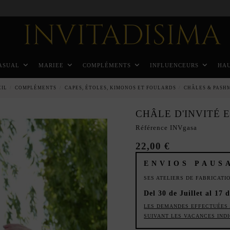
Paiement échelonné en 3 mois sans intérêt
ASUAL
MARIEE
COMPLÉMENTS
INFLUENCEURS
HA
EIL
COMPLÉMENTS
CAPES, ÉTOLES, KIMONOS ET FOULARDS
CHÂLES & PASH
CHÂLE D'INVITÉ 
Référence
INVgasa
22,00 €
ENVIOS PAUS
SES ATELIERS DE FABRICAT
Del 30 de Juillet al 17 
LES DEMANDES EFFECTUÉES 
SUIVANT LES VACANCES IND