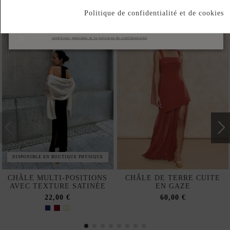
Produits de la même catégorie
Politique de confidentialité et de cookies
S'abonner
J'accepte les
conditions générales et la politique de confidentialité
DISPONIBLE EN BOUTIQUE PHYSIQUE
CHÂLE MULTI-POSITIONS
CHÂLE DE TERRE CUITE
AVEC TEXTURE SATINÉE
EN GAZE
22,00 €
60,00 €