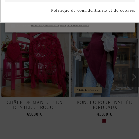
Produits de la même catégorie
Politique de confidentialité et de cookies
S'abonner
J'accepte les
conditions générales et la politique de confidentialité
VENTE RAPIDE
CHÂLE DE MANILLE EN
PONCHO POUR INVITÉE
DENTELLE ROUGE
BORDEAUX
69,90 €
45,00 €