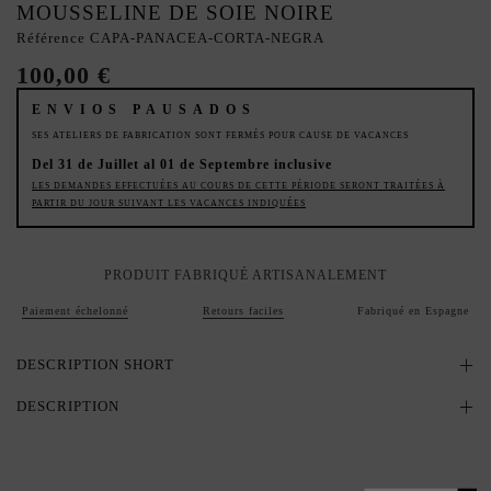
MOUSSELINE DE SOIE NOIRE
Référence
CAPA-PANACEA-CORTA-NEGRA
100,00 €
ENVIOS PAUSADOS
SES ATELIERS DE FABRICATION SONT FERMÉS POUR CAUSE DE VACANCES
Del 31 de Juillet al 01 de Septembre inclusive
LES DEMANDES EFFECTUÉES AU COURS DE CETTE PÉRIODE SERONT TRAITÉES À
PARTIR DU JOUR SUIVANT LES VACANCES INDIQUÉES
PRODUIT FABRIQUÉ ARTISANALEMENT
Paiement échelonné
Retours faciles
Fabriqué en Espagne
DESCRIPTION SHORT
DESCRIPTION