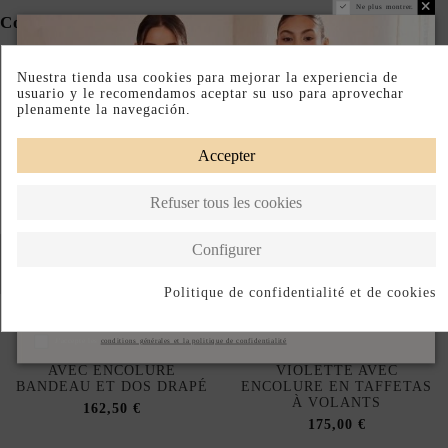
Ne plus montrer.
Complete your look
Nuestra tienda usa cookies para mejorar la experiencia de
usuario y le recomendamos aceptar su uso para aprovechar
plenamente la navegación.
Accepter
Refuser tous les cookies
Configurer
Politique de confidentialité et de cookies
S'abonner
J'accepte les
conditions générales et la politique de confidentialité
ROBE DE SOIRÉE EN VIN
ROBE DE SOIRÉE MIDI
AVEC ENCOLURE
VIOLETTE AVEC
BANDEAU ET DOS DRAPÉ
ENCOLURE EN TAFFETAS
À VOLANTS
162,50 €
175,00 €